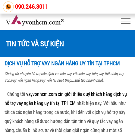
090.246.3011
TIN TỨC VÀ SỰ KIỆN
DỊCH VỤ HỖ TRỢ VAY NGÂN HÀNG UY TÍN TẠI TPHCM
Chúng tôi chuyên hỗ trợ các dịch vụ: cần vay vốn,cần vay tiền,vay thế chấp,vay
vốn,vay vốn ngân hàng,vay vốn lãi suất thấp,...thủ tục nhanh nhất.
Chúng tôi
vayvonhcm.com
xin giới thiệu quý khách hàng
dịch vụ
hỗ trợ vay ngân hàng uy tín
tại TPHCM
nhất hiện nay. Với hầu như
tất cả các ngân hàng trong cả nước, khi đến với dịch vụ hỗ trợ này
quý khách hàng sẽ được hướng dẫn tận tình về quy tắc vay ngân
hàng, chuẩn bị hồ sơ, tư về thời gian giải ngân cũng như một số