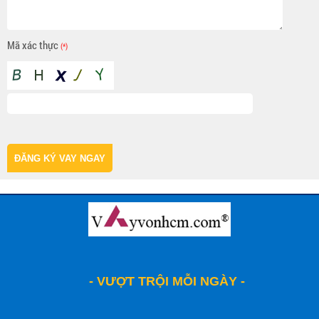
Mã xác thực
(*)
ĐĂNG KÝ VAY NGAY
- VƯỢT TRỘI MỖI NGÀY -